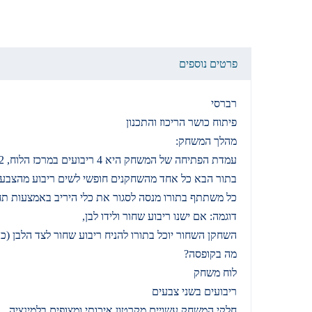
פרטים נוספים
רברסי
פיתוח כושר הריכוז והתכנון
מהלך המשחק:
עמדת הפתיחה של המשחק היא 4 ריבועים במרכז הלוח, 2 ריבועים לכל שחקן.
בתור הבא כל אחד מהשחקנים חופשי לשים ריבוע מהצבע של
כל משתתף בתורו מנסה לסגור את כלי היריב באמצעות תחי
דוגמה: אם ישנו ריבוע שחור ולידו לבן,
השחקן השחור יוכל בתורו להניח ריבוע שחור לצד הלבן (כך שתיווצר שורה בת 
מה בקופסה?
לוח משחק
ריבועים בשני צבעים
חלקי המשחק עשויים מקרטון איכותי ומצופים בלמינציה