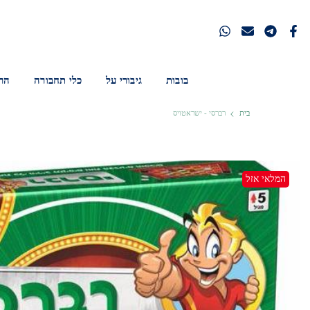
דלגו
לתוכן
בובות
גיבורי על
כלי תחבורה
הר
בית
רברסי - ישראטויס
המלאי אזל