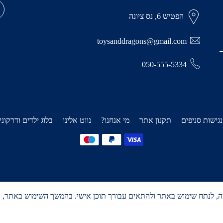
הפטיש 6, נס ציונה
toysanddragons@gmail.com
050-555-5334
נגישות סניפים
תקנון אתר
מי אנחנו?
נווט אלינו
בלוג ילדים ודרקוני
Cook כדי לשפר את חוויית הגלישה, לנתח שימוש באתר ולהתאים עבורך תוכן אישי. בהמשך השימ
Design by Cat Designs
Copyright © 2026
צעצועים ילדים ודרקונים
all rights reserved