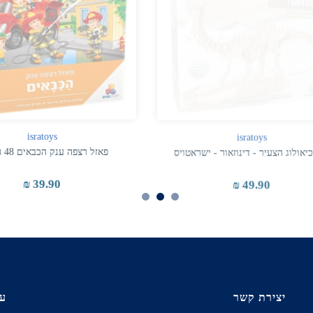
isratoys
isratoys
לוג הצעיר - דינוזאור - ישראטויס
פאזל רצפה ענק הכבאים 48 חלקים
39.90 ₪
49.90 ₪
יצירת קשר
עק