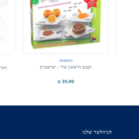
isratoys
הצבע הראשון שלי - ישראטויס
הארכיאו
39.90 ₪
הניוזלטר שלנו