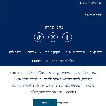
הניוזלטר שלנו
יצירת קשר
עקבו אחרינו
צור קשר
נגישות סניפים
תקנון אתר
מי אנחנו?
נווט אלינו
בלוג ילדים ודרקונים
Outlet
האתר שלנו עושה שימוש בקובצי Cookies כדי לשפר את חוויית
הגלישה, לנתח שימוש באתר ולהתאים עבורך תוכן אישי.
בהמשך השימוש באתר, הינך מאשר/ת את השימוש בקובצי
Design by Cat Designs
Cookies בהתאם למדיניות שלנו.
Copyright © 2026
צעצועים ילדים ודרקונים
all rights reserved
0
0
מידע נוסף
אישור