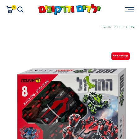
דלגו
0
לתוכן
בית
החרגול - אניגמה
המלאי אזל